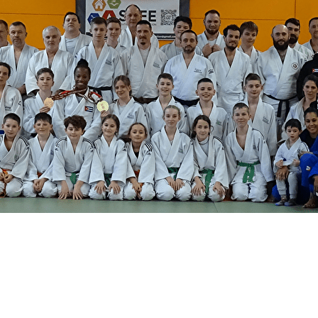
Menu
<
>
Présentation
L'équipe
Galerie photos
?>
Images de la page d'accueil
Cliquez pour éditer