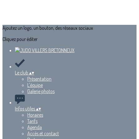
Ajoutez un logo, un bouton, des réseaux sociaux
Cliquez pour éditer
Le club
▴
▾
Présentation
L'équipe
Galerie photos
Infos utiles
▴
▾
Horaires
Tarifs
Agenda
Accès et contact